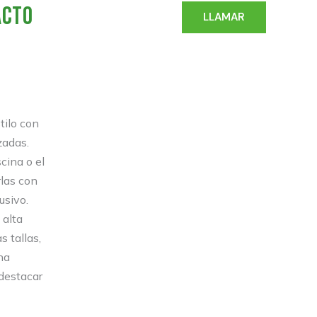
ACTO
LLAMAR
tilo con
zadas.
scina o el
rlas con
usivo.
 alta
s tallas,
na
 destacar