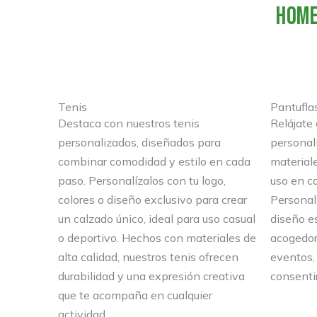
HOM
Ir
al
contenido
Tenis
Pantufla
Destaca con nuestros tenis
Relájate
personalizados, diseñados para
personal
combinar comodidad y estilo en cada
material
paso. Personalízalos con tu logo,
uso en c
colores o diseño exclusivo para crear
Personal
un calzado único, ideal para uso casual
diseño es
o deportivo. Hechos con materiales de
acogedor 
alta calidad, nuestros tenis ofrecen
eventos,
durabilidad y una expresión creativa
consentir
que te acompaña en cualquier
actividad.