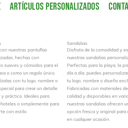
E
ARTÍCULOS PERSONALIZADOS
CONT
s
Sandalias
 con nuestras pantuflas
Disfruta de la comodidad y es
izadas, hechas con
nuestras sandalias personali
es suaves y cómodos para el
Perfectas para la playa, la pi
asa o como un regalo único.
día a día, puedes personaliza
ízalas con tu logo, nombre o
tu logo, nombre o diseño excl
pecial para crear un detalle
Fabricadas con materiales de
y práctico. Ideales para
calidad y disponibles en varia
 hoteles o simplemente para
nuestras sandalias ofrecen u
te con estilo.
opción fresca y original para
en cualquier ocasión.